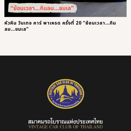
หัวหิน วินเทจ คาร์ พาเหรด ครั้งที่ 20 “ย้อนเวลา...กิน
ลม...ชมเล”