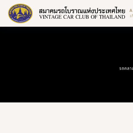
A
เ
รถคลาสส