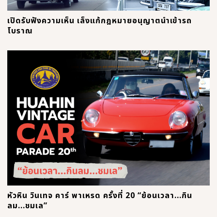
เปิดรับฟังความเห็น เล็งแก้กฎหมายอนุญาตนำเข้ารถ
โบราณ
หัวหิน วินเทจ คาร์ พาเหรด ครั้งที่ 20 “ย้อนเวลา...กิน
ลม...ชมเล”