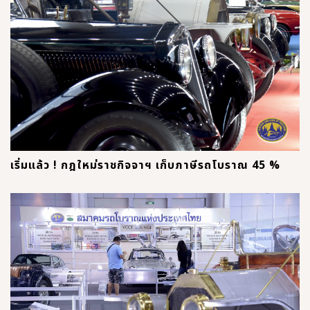
เริ่มแล้ว ! กฎใหม่ราชกิจจาฯ เก็บภาษีรถโบราณ 45 %