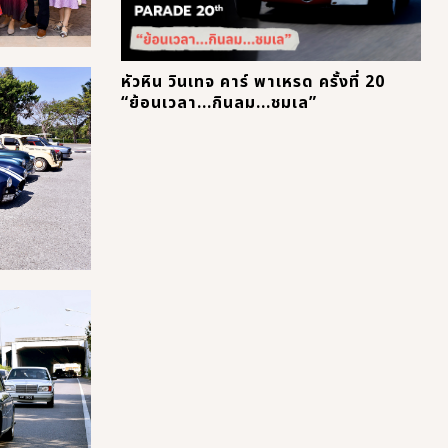
หัวหิน วินเทจ คาร์ พาเหรด ครั้งที่ 20
“ย้อนเวลา...กินลม...ชมเล”