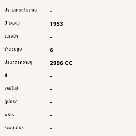
ประเภทรถโบราณ
-
ปี (ค.ศ.)
1953
เเรงม้า
-
จำนวนสูบ
6
ปริมาตรความจุ
2996 CC
สี
-
เลขไมล์
-
คู่มือรถ
-
พรบ.
-
ระบบเกียร์
-