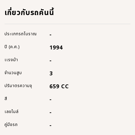
เกี่ยวกับรถคันนี้
ประเภทรถโบราณ
-
ปี (ค.ศ.)
1994
เเรงม้า
-
จำนวนสูบ
3
ปริมาตรความจุ
659 CC
สี
-
เลขไมล์
-
คู่มือรถ
-