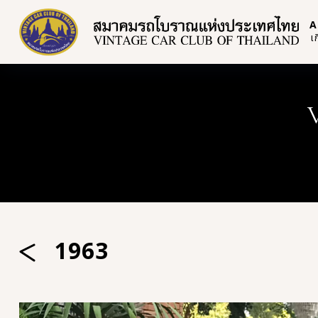
A
เ
1963