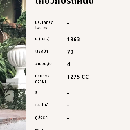
เกี่ยวกับรถคันนี้
ประเภทรถ
-
โบราณ
ปี (ค.ศ.)
1963
เเรงม้า
70
จำนวนสูบ
4
ปริมาตร
1275 CC
ความจุ
สี
-
เลขไมล์
-
คู่มือรถ
-
พรบ.